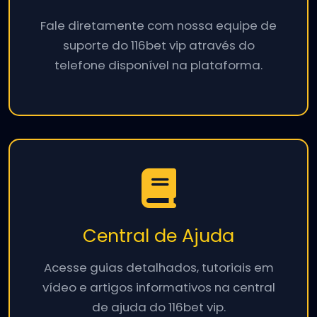
Fale diretamente com nossa equipe de
suporte do 116bet vip através do
telefone disponível na plataforma.
Central de Ajuda
Acesse guias detalhados, tutoriais em
vídeo e artigos informativos na central
de ajuda do 116bet vip.