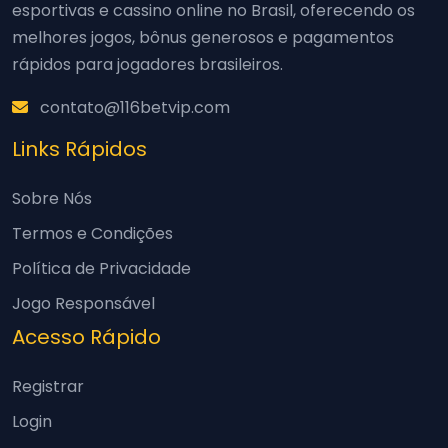
esportivas e cassino online no Brasil, oferecendo os
melhores jogos, bônus generosos e pagamentos
rápidos para jogadores brasileiros.
contato@116betvip.com
Links Rápidos
Sobre Nós
Termos e Condições
Política de Privacidade
Jogo Responsável
Acesso Rápido
Registrar
Login