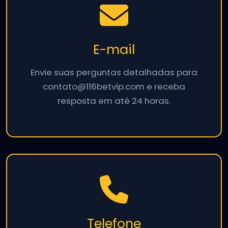
E-mail
Envie suas perguntas detalhadas para
contato@116betvip.com
e receba
resposta em até 24 horas.
Telefone