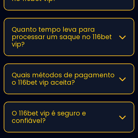
Registrar-se no 116bet vip é rápido e fácil.
Clique no botão "Registrar" no topo da página,
Quanto tempo leva para
preencha o formulário com suas informações
processar um saque no 116bet
pessoais (nome, e-mail, data de nascimento,
vip?
telefone), crie uma senha segura e aceite
nossos Termos e Condições. Você receberá
O 116bet vip processa saques via PIX em
um e-mail de confirmação para ativar sua
minutos, geralmente em menos de 15 minutos
conta. O processo todo leva apenas 2-3
Quais métodos de pagamento
após a aprovação. Para outros métodos de
minutos e você pode começar a jogar
o 116bet vip aceita?
pagamento como transferência bancária, o
imediatamente após fazer seu primeiro
processamento pode levar de 1 a 3 dias úteis.
depósito no 116bet vip.
O 116bet vip aceita diversos métodos de
Todos os saques passam por verificações de
pagamento convenientes para jogadores
segurança padrão. Se sua conta estiver
O 116bet vip é seguro e
brasileiros, incluindo PIX (instantâneo),
totalmente verificada, o processo será ainda
confiável?
transferências bancárias, cartões de crédito e
mais rápido. O 116bet vip está comprometido
débito (Visa, Mastercard), e carteiras digitais
em processar todos os saques o mais
Sim, o 116bet vip é totalmente seguro e