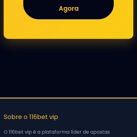
Agora
Sobre o 116bet vip
O 116bet vip é a plataforma líder de apostas