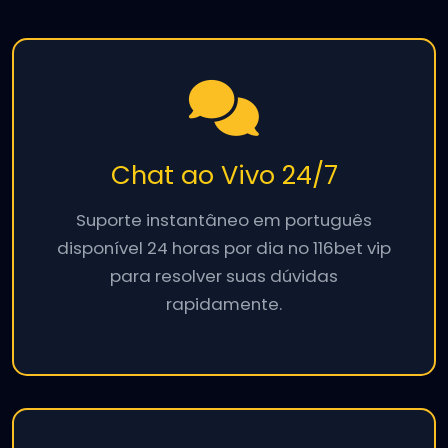
auditados para garantir a integridade dos
jogos. O 116bet vip publica relatórios de
auditoria que comprovam as taxas de retorno
ao jogador (RTP) de todos os jogos. Você pode
jogar com total confiança sabendo que cada
resultado é genuinamente aleatório.
Chat ao Vivo 24/7
Suporte instantâneo em português
disponível 24 horas por dia no 116bet vip
para resolver suas dúvidas
rapidamente.