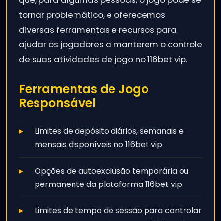
que, para algumas pessoas, o jogo pode se
tornar problemático, e oferecemos
diversas ferramentas e recursos para
ajudar os jogadores a manterem o controle
de suas atividades de jogo no 116bet vip.
Ferramentas de Jogo
Responsável
Limites de depósito diários, semanais e
mensais disponíveis no 116bet vip
Opções de autoexclusão temporária ou
permanente da plataforma 116bet vip
Limites de tempo de sessão para controlar