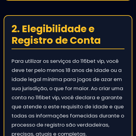
2. Elegibilidade e
Registro de Conta
Para utilizar os serviços do 116bet vip, você
deve ter pelo menos 18 anos de idade ou a
idade legal mínima para jogos de azar em
sua jurisdição, o que for maior. Ao criar uma
conta no 116bet vip, você declara e garante
que atende a este requisito de idade e que
todas as informações fornecidas durante o
processo de registro são verdadeiras,
precisas, atuais e completas.