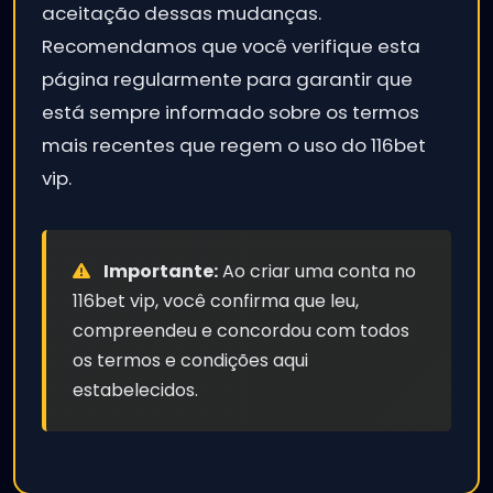
aceitação dessas mudanças.
Recomendamos que você verifique esta
página regularmente para garantir que
está sempre informado sobre os termos
mais recentes que regem o uso do 116bet
vip.
Importante:
Ao criar uma conta no
116bet vip, você confirma que leu,
compreendeu e concordou com todos
os termos e condições aqui
estabelecidos.