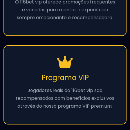
O 116bet vip oferece promoções frequentes
e variadas para manter a experiência
sempre emocionante e recompensadora.
Programa VIP
Jogadores leais do 116bet vip são
recompensados com benefícios exclusivos
através do nosso programa VIP premium.