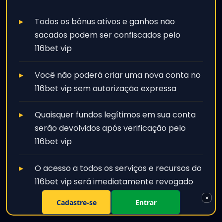
Todos os bônus ativos e ganhos não
sacados podem ser confiscados pelo
116bet vip
Você não poderá criar uma nova conta no
116bet vip sem autorização expressa
Quaisquer fundos legítimos em sua conta
serão devolvidos após verificação pelo
116bet vip
O acesso a todos os serviços e recursos do
116bet vip será imediatamente revogado
×
Cadastre-se
Entrar