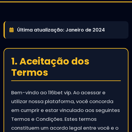
Última atualização: Janeiro de 2024
1. Aceitação dos
Termos
Bem-vindo ao 116bet vip. Ao acessar e
utilizar nossa plataforma, você concorda
em cumprir e estar vinculado aos seguintes
Termos e Condições. Estes termos
constituem um acordo legal entre você e o