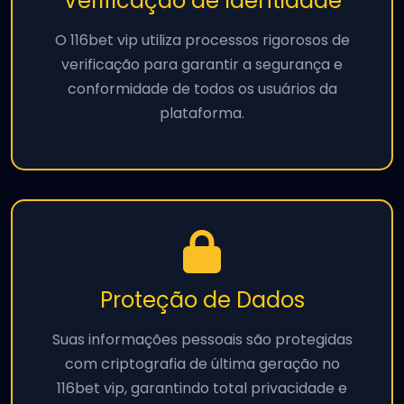
Verificação de Identidade
O 116bet vip utiliza processos rigorosos de
verificação para garantir a segurança e
conformidade de todos os usuários da
plataforma.
Proteção de Dados
Suas informações pessoais são protegidas
com criptografia de última geração no
116bet vip, garantindo total privacidade e