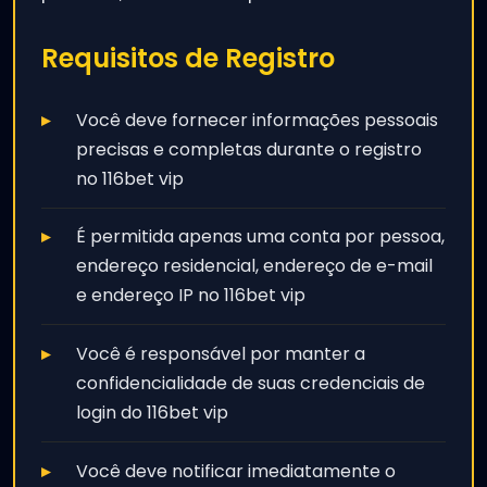
Requisitos de Registro
Você deve fornecer informações pessoais
precisas e completas durante o registro
no 116bet vip
É permitida apenas uma conta por pessoa,
endereço residencial, endereço de e-mail
e endereço IP no 116bet vip
Você é responsável por manter a
confidencialidade de suas credenciais de
login do 116bet vip
Você deve notificar imediatamente o