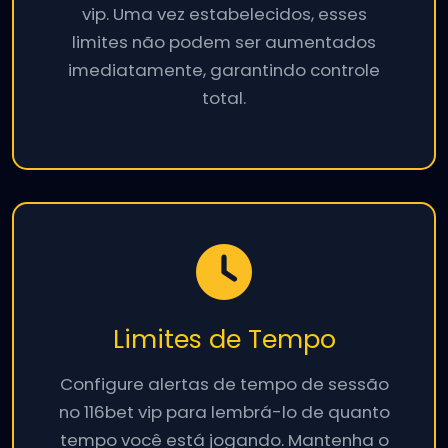
vip. Uma vez estabelecidos, esses
limites não podem ser aumentados
imediatamente, garantindo controle
total.
Limites de Tempo
Configure alertas de tempo de sessão
no 116bet vip para lembrá-lo de quanto
tempo você está jogando. Mantenha o