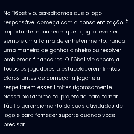
No 116bet vip, acreditamos que o jogo
responsável começa com a conscientização. É
importante reconhecer que o jogo deve ser
sempre uma forma de entretenimento, nunca
uma maneira de ganhar dinheiro ou resolver
problemas financeiros. O 116bet vip encoraja
todos os jogadores a estabelecerem limites
claros antes de começar a jogar e a
respeitarem esses limites rigorosamente.
Nossa plataforma foi projetada para tornar
fácil o gerenciamento de suas atividades de
jogo e para fornecer suporte quando você
precisar.