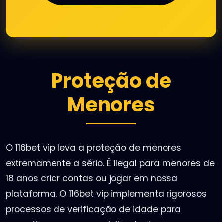
Proteção de
Menores
O 116bet vip leva a proteção de menores
extremamente a sério. É ilegal para menores de
18 anos criar contas ou jogar em nossa
plataforma. O 116bet vip implementa rigorosos
processos de verificação de idade para