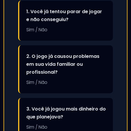
1. Você já tentou parar de jogar
e não conseguiu?
Sim / Não
2. O jogo já causou problemas
em sua vida familiar ou
profissional?
Sim / Não
3. Você já jogou mais dinheiro do
que planejava?
Sim / Não