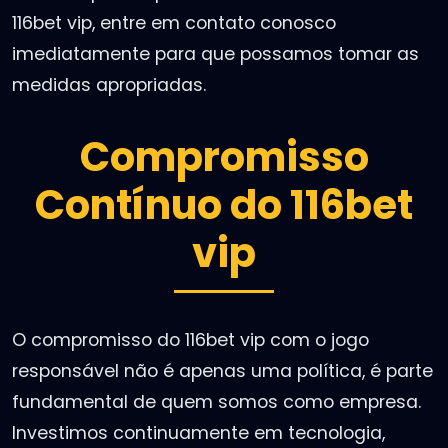
116bet vip, entre em contato conosco
imediatamente para que possamos tomar as
medidas apropriadas.
Compromisso
Contínuo do 116bet
vip
O compromisso do 116bet vip com o jogo
responsável não é apenas uma política, é parte
fundamental de quem somos como empresa.
Investimos continuamente em tecnologia,