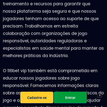
treinamento e recursos para garantir que
nossa plataforma seja segura e que nossos
jogadores tenham acesso ao suporte de que
precisam. Trabalhamos em estreita
colaboração com organizações de jogo
responsável, autoridades reguladoras e
especialistas em saúde mental para manter as
melhores práticas da indústria.
O 116bet vip também está comprometido em
educar nossos jogadores sobre jogo
responsável. Fornecemos informações claras
sobre as probabilidades de ganhar, os riscos do
×
Cadastre-se
Entrar
jogo e as ferramentas disponíveis para ajudar