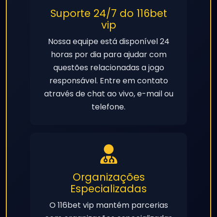
Suporte 24/7 do 116bet
vip
Nossa equipe está disponível 24
horas por dia para ajudar com
questões relacionadas a jogo
responsável. Entre em contato
através de chat ao vivo, e-mail ou
telefone.
Organizações
Especializadas
O 116bet vip mantém parcerias