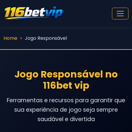
Home
Jogo Responsável
Jogo Responsável no
116bet vip
Ferramentas e recursos para garantir que
sua experiência de jogo seja sempre
saudável e divertida