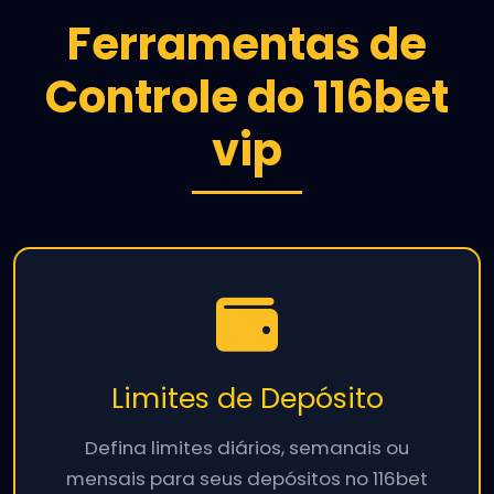
Ferramentas de
Controle do 116bet
vip
Limites de Depósito
Defina limites diários, semanais ou
mensais para seus depósitos no 116bet