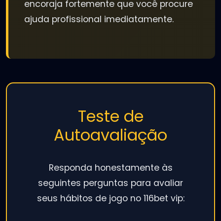
encoraja fortemente que você procure
ajuda profissional imediatamente.
Teste de
Autoavaliação
Responda honestamente às
seguintes perguntas para avaliar
seus hábitos de jogo no 116bet vip: