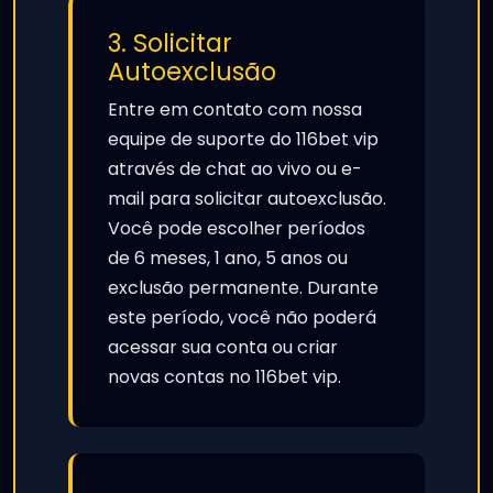
3. Solicitar
Autoexclusão
Entre em contato com nossa
equipe de suporte do 116bet vip
através de chat ao vivo ou e-
mail para solicitar autoexclusão.
Você pode escolher períodos
de 6 meses, 1 ano, 5 anos ou
exclusão permanente. Durante
este período, você não poderá
acessar sua conta ou criar
novas contas no 116bet vip.