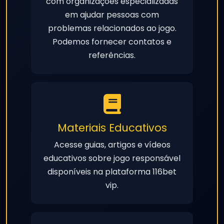
com organizações especializadas
em ajudar pessoas com
problemas relacionados ao jogo.
Podemos fornecer contatos e
referências.
Materiais Educativos
Acesse guias, artigos e vídeos
educativos sobre jogo responsável
disponíveis na plataforma 116bet
vip.