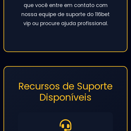
que você entre em contato com
nossa equipe de suporte do 116bet
vip ou procure ajuda profissional.
Recursos de Suporte
Disponíveis