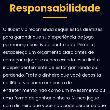
Responsabilidade
O 116bet vip recomenda seguir estas diretrizes
para garantir que sua experiência de jogo
permaneça positiva e controlada. Primeiro,
estabeleça um orçamento claro antes de
começar a jogar e nunca exceda esse limite,
independentemente de estar ganhando ou
perdendo. Trate o dinheiro que você deposita
no 116bet vip como um custo de
entretenimento, não como um investimento ou
uma forma de ganhar dinheiro. Nunca jogue
com dinheiro que você não pode perder ou que