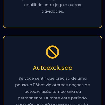
equilíbrio entre jogo e outras
atividades.
Autoexclusão
Se você sentir que precisa de uma
pausa, o 116bet vip oferece opções de
autoexclusão temporária ou
permanente. Durante este período,
você não poderá acessar sua conta.