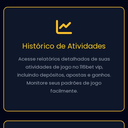
Histórico de Atividades
Acesse relatórios detalhados de suas
atividades de jogo no 116bet vip,
incluindo depósitos, apostas e ganhos.
Monitore seus padrões de jogo
facilmente.