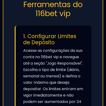
Ferramentas do
116bet vip
1. Configurar Limites
de Depósito
Acesse as configurações da sua
conta no 116bet vip e navegue
até a seção "Jogo Responsável".
Escolha o tipo de limite (diário,
semanal ou mensal) e defina o
valor máximo que deseja
depositar. Os limites entram em
vigor imediatamente e não
podem ser aumentados por 24