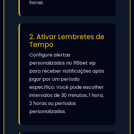
horas.
2. Ativar Lembretes de
Tempo
Configure alertas
personalizados no 116bet vip
para receber notificações após
jogar por um período
específico. Você pode escolher
intervalos de 30 minutos, 1 hora,
2 horas ou períodos
personalizados.